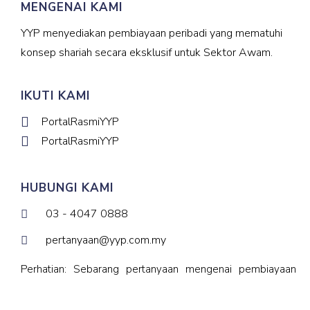
MENGENAI KAMI
YYP menyediakan pembiayaan peribadi yang mematuhi
konsep shariah secara eksklusif untuk Sektor Awam.
IKUTI KAMI
PortalRasmiYYP
PortalRasmiYYP
HUBUNGI KAMI
03 - 4047 0888
pertanyaan@yyp.com.my
Perhatian: Sebarang pertanyaan mengenai pembiayaan
hendaklah dihantar melalui saluran di atas. Pertanyaan
melalui saluran-saluran lain tidak akan dibalas.