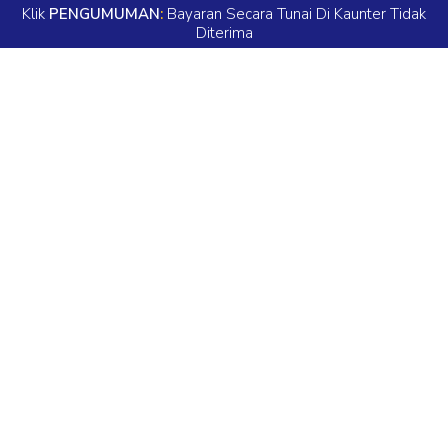
Klik
PENGUMUMAN
:
Bayaran Secara Tunai Di Kaunter Tidak
Diterima