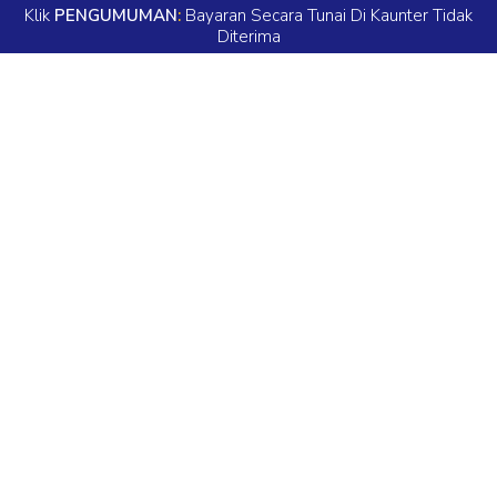
Klik
PENGUMUMAN
:
Bayaran Secara Tunai Di Kaunter Tidak
Diterima