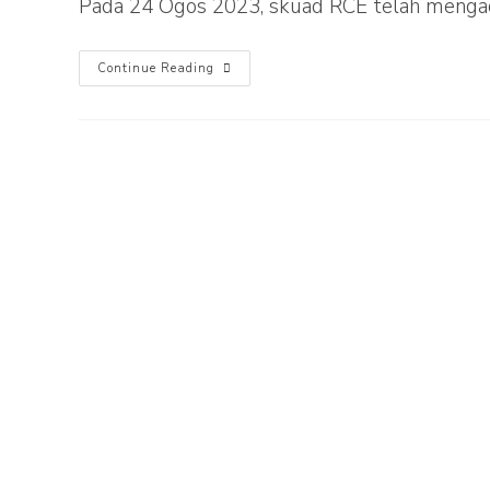
Pada 24 Ogos 2023, skuad RCE telah mengad
Continue Reading